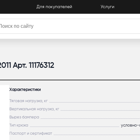
Для покупателей
Услуги
Кат
11 Арт. 11176312
Характеристики
Тяговая нагрузка, кг
Вертикальная нагрузка, кг
Вырез бампера
Тип крюка
условно-
Паспорт и сертификат