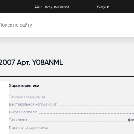
Для покупателей
Услуги
К
-2007 Арт. Y08ANML
Характеристики
Тяговая нагрузка, кг
Вертикальная нагрузка, кг
Вырез бампера
Тип крюка
фл
Паспорт и сертификат