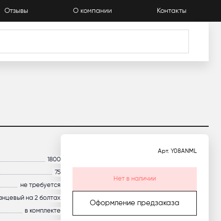
Отзывы
О компании
Контакты
аталог
Арт.
Y08ANML
1800
75
Нет в наличии
не требуется
анцевый на 2 болтах
Оформление предзаказа
в комплекте