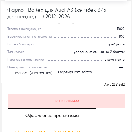
Фаркоп Baltex для Audi A3 (хэтчбек 3/5
дверей,седан) 2012-2026
Рекомендуем
Тяговая нагрузка, кг
1800
Вертикальная нагрузка, кг
100
Вырез бампера
требуется
Тип крюка
условно-съемный на 2 болтах
Паспорт и сертификат
в комплекте
Электрика в комплекте
нет
Сертификат Baltex
Паспорт (инструкция)
Арт.
26313612
Нет в наличии
Оформление предзаказа
Оставить отзыв
Задать вопрос