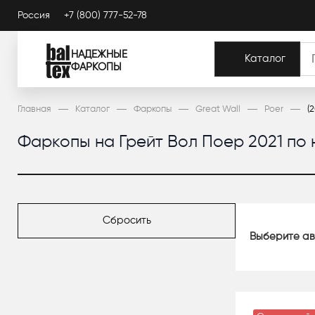
Россия
+7 (800) 777-52-78
НАДЕЖНЫЕ
Каталог
ФАРКОПЫ
Главная
Каталог
Фаркопы
Great Wall
Poer
(
Фаркопы на Грейт Вол Поер 2021 по 
Сбросить
Выберите ав