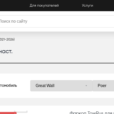
Для покупателей
Услуги
2021-2026)
наст.
томобиль
Фаркоп TowRus для 