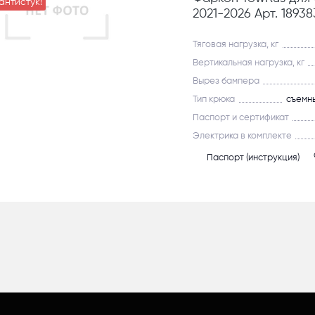
антистук!
2021-2026 Арт. 18938
Тяговая нагрузка, кг
Вертикальная нагрузка, кг
Вырез бампера
Тип крюка
съемны
Паспорт и сертификат
Электрика в комплекте
Паспорт (инструкция)