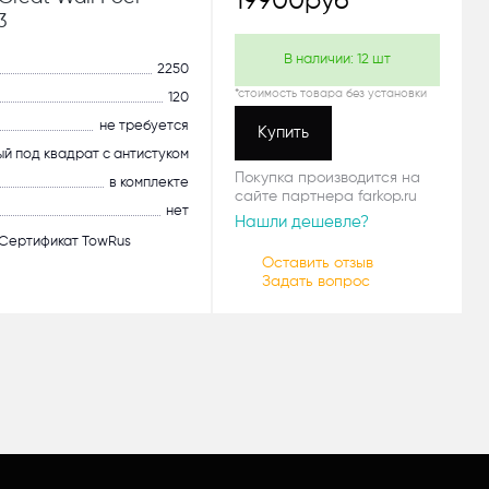
19900
руб
3
В наличии:
12
шт
2250
*стоимость товара без установки
120
не требуется
Купить
й под квадрат с антистуком
Покупка производится на
в комплекте
сайте партнера farkop.ru
нет
Нашли дешевле?
Сертификат TowRus
Оставить отзыв
Задать вопрос