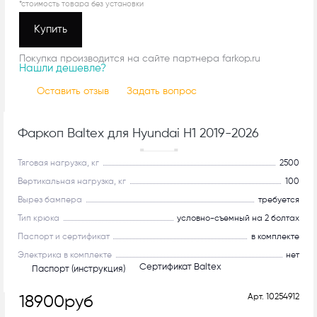
*стоимость товара без установки
Купить
Покупка производится на сайте партнера farkop.ru
Нашли дешевле?
Оставить отзыв
Задать вопрос
Фаркоп Baltex для Hyundai H1 2019-2026
Рекомендуем
Тяговая нагрузка, кг
2500
Вертикальная нагрузка, кг
100
Вырез бампера
требуется
Тип крюка
условно-съемный на 2 болтах
Паспорт и сертификат
в комплекте
Электрика в комплекте
нет
Сертификат Baltex
Паспорт (инструкция)
Арт.
10254912
18900
руб