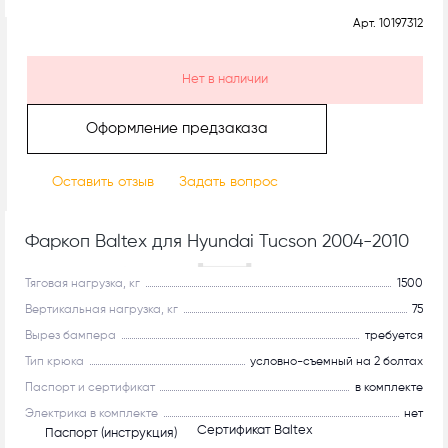
Арт.
10197312
Нет в наличии
Оформление предзаказа
Оставить отзыв
Задать вопрос
Фаркоп Baltex для Hyundai Tucson 2004-2010
Рекомендуем
Тяговая нагрузка, кг
1500
Вертикальная нагрузка, кг
75
Вырез бампера
требуется
Тип крюка
условно-съемный на 2 болтах
Паспорт и сертификат
в комплекте
Электрика в комплекте
нет
Сертификат Baltex
Паспорт (инструкция)