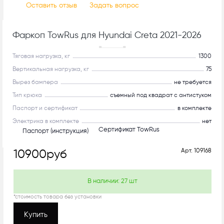
Оставить отзыв
Задать вопрос
Фаркоп TowRus для Hyundai Creta 2021-2026
С системой антистук!
Тяговая нагрузка, кг
1300
Вертикальная нагрузка, кг
75
Вырез бампера
не требуется
Тип крюка
съемный под квадрат с антистуком
Паспорт и сертификат
в комплекте
Электрика в комплекте
нет
Сертификат TowRus
Паспорт (инструкция)
Арт.
109168
10900
руб
В наличии:
27
шт
*стоимость товара без установки
Купить