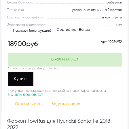
Вырез бампера
требуется
Тип крюка
условно-съемный на 2 болтах
Паспорт и сертификат
в комплекте
Электрика в комплекте
нет
Сертификат Baltex
Паспорт (инструкция)
Арт.
10254912
18900
руб
В наличии:
5
шт
*стоимость товара без установки
Купить
Покупка производится на сайте партнера farkop.ru
Нашли дешевле?
Оставить отзыв
Задать вопрос
Фаркоп TowRus для Hyundai Santa Fe 2018-
2022