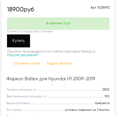
Арт.
10254912
18900
руб
В наличии:
5
шт
*стоимость товара без установки
Купить
Покупка производится на сайте партнера farkop.ru
Нашли дешевле?
Оставить отзыв
Задать вопрос
Фаркоп Baltex для Hyundai H1 2009-2019
Рекомендуем
Тяговая нагрузка, кг
2500
Вертикальная нагрузка, кг
100
Вырез бампера
требуется
Тип крюка
условно-съемный на 2 болтах