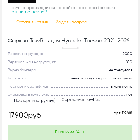
Покупка производится на сайте партнера farkop.ru
Нашли дешевле?
Оставить отзыв
Задать вопрос
Фаркоп TowRus для Hyundai Tucson 2021-2026
С системой антистук!
Тяговая нагрузка, кг
2000
Вертикальная нагрузка, кг
100
Вырез бампера
не требуется
Тип крюка
съемный под квадрат с антистуком
Паспорт и сертификат
в комплекте
Электрика в комплекте
нет
Сертификат TowRus
Паспорт (инструкция)
Арт.
119268
17900
руб
В наличии:
14
шт