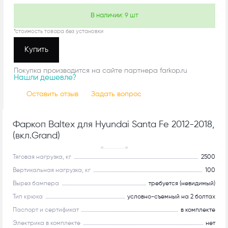
В наличии:
9
шт
*стоимость товара без установки
Купить
Покупка производится на сайте партнера farkop.ru
Нашли дешевле?
Оставить отзыв
Задать вопрос
Фаркоп Baltex для Hyundai Santa Fe 2012-2018,
(вкл.Grand)
Рекомендуем
Тяговая нагрузка, кг
2500
Вертикальная нагрузка, кг
100
Вырез бампера
требуется (невидимый)
Тип крюка
условно-съемный на 2 болтах
Паспорт и сертификат
в комплекте
Электрика в комплекте
нет