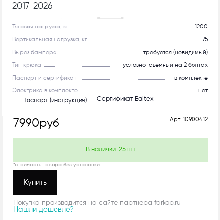
2017-2026
Рекомендуем
Тяговая нагрузка, кг
1200
Вертикальная нагрузка, кг
75
Вырез бампера
требуется (невидимый)
Тип крюка
условно-съемный на 2 болтах
Паспорт и сертификат
в комплекте
Электрика в комплекте
нет
Сертификат Baltex
Паспорт (инструкция)
Арт.
10900412
7990
руб
В наличии:
25
шт
*стоимость товара без установки
Купить
Покупка производится на сайте партнера farkop.ru
Нашли дешевле?