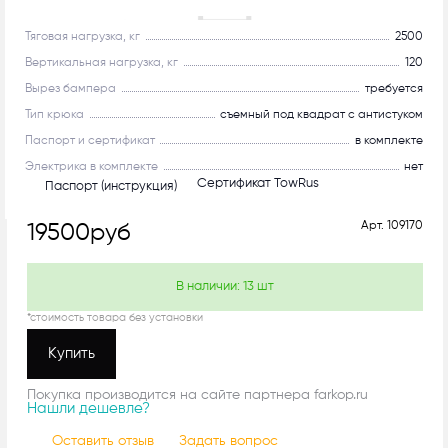
С системой антистук!
Тяговая нагрузка, кг
2500
Вертикальная нагрузка, кг
120
Вырез бампера
требуется
Тип крюка
съемный под квадрат с антистуком
Паспорт и сертификат
в комплекте
Электрика в комплекте
нет
Сертификат TowRus
Паспорт (инструкция)
Арт.
109170
19500
руб
В наличии:
13
шт
*стоимость товара без установки
Купить
Покупка производится на сайте партнера farkop.ru
Нашли дешевле?
Оставить отзыв
Задать вопрос