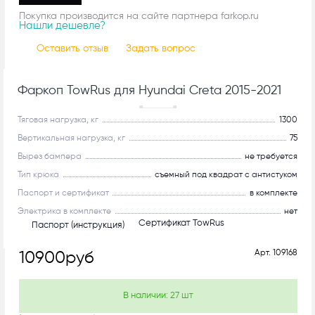
Покупка производится на сайте партнера farkop.ru
Нашли дешевле?
Оставить отзыв
Задать вопрос
Фаркоп TowRus для Hyundai Creta 2015-2021
С системой антистук!
Тяговая нагрузка, кг
1300
Вертикальная нагрузка, кг
75
Вырез бампера
не требуется
Тип крюка
съемный под квадрат с антистуком
Паспорт и сертификат
в комплекте
Электрика в комплекте
нет
Сертификат TowRus
Паспорт (инструкция)
Арт.
109168
10900
руб
В наличии:
27
шт