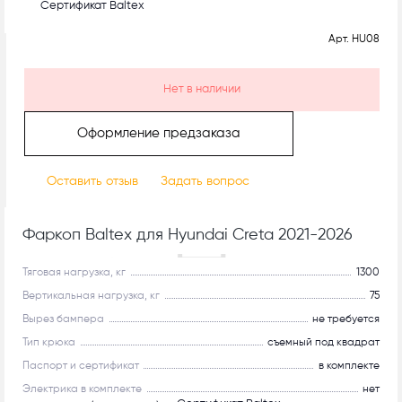
Сертификат Baltex
Арт.
HU08
Нет в наличии
Оформление предзаказа
Оставить отзыв
Задать вопрос
Фаркоп Baltex для Hyundai Creta 2021-2026
Рекомендуем
Тяговая нагрузка, кг
1300
Вертикальная нагрузка, кг
75
Вырез бампера
не требуется
Тип крюка
съемный под квадрат
Паспорт и сертификат
в комплекте
Электрика в комплекте
нет