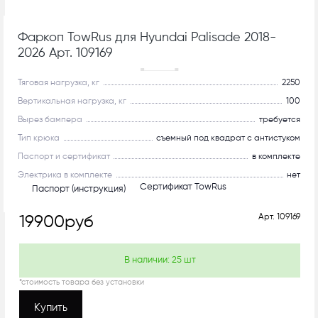
Фаркоп TowRus для Hyundai Palisade 2018-
2026 Арт. 109169
С системой антистук!
Тяговая нагрузка, кг
2250
Вертикальная нагрузка, кг
100
Вырез бампера
требуется
Тип крюка
съемный под квадрат с антистуком
Паспорт и сертификат
в комплекте
Электрика в комплекте
нет
Сертификат TowRus
Паспорт (инструкция)
Арт.
109169
19900
руб
В наличии:
25
шт
*стоимость товара без установки
Купить