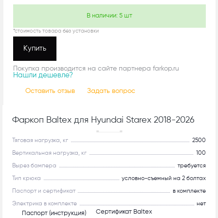
В наличии:
5
шт
*стоимость товара без установки
Купить
Покупка производится на сайте партнера farkop.ru
Нашли дешевле?
Оставить отзыв
Задать вопрос
Фаркоп Baltex для Hyundai Starex 2018-2026
Рекомендуем
Тяговая нагрузка, кг
2500
Вертикальная нагрузка, кг
100
Вырез бампера
требуется
Тип крюка
условно-съемный на 2 болтах
Паспорт и сертификат
в комплекте
Электрика в комплекте
нет
Сертификат Baltex
Паспорт (инструкция)