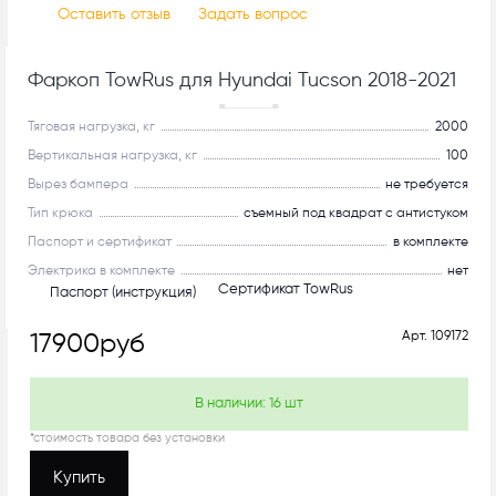
Оставить отзыв
Задать вопрос
Фаркоп TowRus для Hyundai Tucson 2018-2021
С системой антистук!
Тяговая нагрузка, кг
2000
Вертикальная нагрузка, кг
100
Вырез бампера
не требуется
Тип крюка
съемный под квадрат с антистуком
Паспорт и сертификат
в комплекте
Электрика в комплекте
нет
Сертификат TowRus
Паспорт (инструкция)
Арт.
109172
17900
руб
В наличии:
16
шт
*стоимость товара без установки
Купить