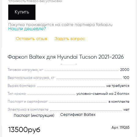
*стоимость товара без установки
Купить
Покупка производится на сайте партнера farkop.ru
Нашли дешевле?
Оставить отзыв
Задать вопрос
Фаркоп Baltex для Hyundai Tucson 2021-2026
Рекомендуем
Тяговая нагрузка, кг
2000
Вертикальная нагрузка, кг
100
Вырез бампера
не требуется
Тип крюка
условно-съемный на 2 болтах
Паспорт и сертификат
в комплекте
Электрика в комплекте
нет
Сертификат Baltex
Паспорт (инструкция)
Арт.
119265
13500
руб