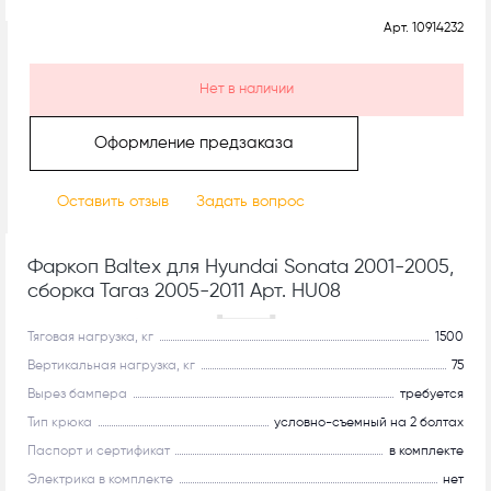
Арт.
10914232
Нет в наличии
Оформление предзаказа
Оставить отзыв
Задать вопрос
Фаркоп Baltex для Hyundai Sonata 2001-2005,
сборка Тагаз 2005-2011 Арт. HU08
Рекомендуем
Тяговая нагрузка, кг
1500
Вертикальная нагрузка, кг
75
Вырез бампера
требуется
Тип крюка
условно-съемный на 2 болтах
Паспорт и сертификат
в комплекте
Электрика в комплекте
нет