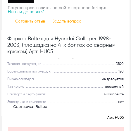
Покупка производится на сайте партнера farkop.ru
Нашли дешевле?
Оставить отзыв
Задать вопрос
Фаркоп Baltex для Hyundai Galloper 1998-
2003, (площадка на 4-х болтах со сварным
крюком) Арт. HU05
Рекомендуем
Тяговая нагрузка, кг
2500
Вертикальная нагрузка, кг
120
Вырез бампера
не требуется
Тип крюка
несъемный
Паспорт и сертификат
в комплекте
Электрика в комплекте
нет
Сертификат Baltex
Арт.
HU05