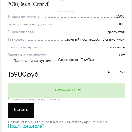
2018, (вкл. Grand)
С системой антистук!
Тяговая нагрузка, кг
2500
Вертикальная нагрузка, кг
100
Вырез бампера
требуется
Тип крюка
съемный под квадрат с антистуком
Паспорт и сертификат
в комплекте
Электрика в комплекте
нет
Сертификат TowRus
Паспорт (инструкция)
Арт.
109171
16900
руб
В наличии:
18
шт
*стоимость товара без установки
Купить
Покупка производится на сайте партнера farkop.ru
Нашли дешевле?