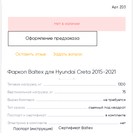
Арт.
Z03
Нет в наличии
Оформление предзаказа
Оставить отзыв
Задать вопрос
Фаркоп Baltex для Hyundai Creta 2015-2021
Рекомендуем
Тяговая нагрузка, кг
1300
Вертикальная нагрузка, кг
75
Вырез бампера
не требуется
Тип крюка
съемный под квадрат
Паспорт и сертификат
в комплекте
Электрика в комплекте
нет
Сертификат Baltex
Паспорт (инструкция)