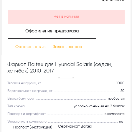
Арт.
10.2327.12
Нет в наличии
Оформление предзаказа
Оставить отзыв
Задать вопрос
Фаркоп Baltex для Hyundai Solaris (седан,
хетчбек) 2010-2017
Рекомендуем
Тяговая нагрузка, кг
1000
Вертикальная нагрузка, кг
50
Вырез бампера
требуется
Тип крюка
условно-съемный на 2 болтах
Паспорт и сертификат
в комплекте
Электрика в комплекте
нет
Сертификат Baltex
Паспорт (инструкция)