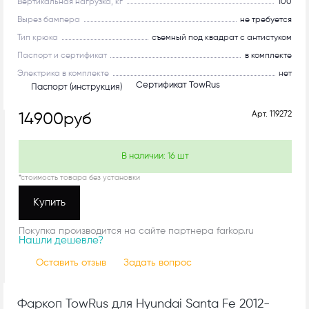
Вертикальная нагрузка, кг
100
Вырез бампера
не требуется
Тип крюка
съемный под квадрат с антистуком
Паспорт и сертификат
в комплекте
Электрика в комплекте
нет
Сертификат TowRus
Паспорт (инструкция)
Арт.
119272
14900
руб
В наличии:
16
шт
*стоимость товара без установки
Купить
Покупка производится на сайте партнера farkop.ru
Нашли дешевле?
Оставить отзыв
Задать вопрос
Фаркоп TowRus для Hyundai Santa Fe 2012-