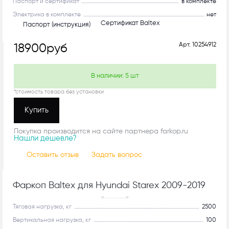
Паспорт и сертификат
в комплекте
Электрика в комплекте
нет
Сертификат Baltex
Паспорт (инструкция)
Арт.
10254912
18900
руб
В наличии:
5
шт
*стоимость товара без установки
Купить
Покупка производится на сайте партнера farkop.ru
Нашли дешевле?
Оставить отзыв
Задать вопрос
Фаркоп Baltex для Hyundai Starex 2009-2019
Рекомендуем
Тяговая нагрузка, кг
2500
Вертикальная нагрузка, кг
100