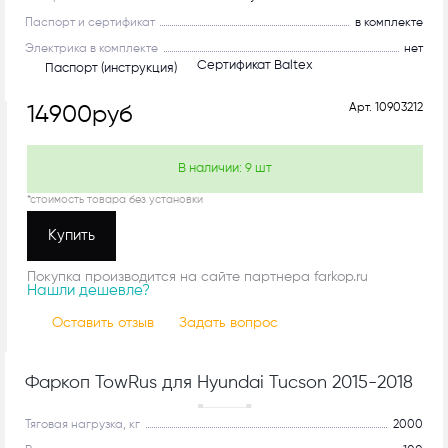
Паспорт и сертификат
в комплекте
Электрика в комплекте
нет
Сертификат Baltex
Паспорт (инструкция)
Арт.
10903212
14900
руб
В наличии:
9
шт
*стоимость товара без установки
Купить
Покупка производится на сайте партнера farkop.ru
Нашли дешевле?
Оставить отзыв
Задать вопрос
Фаркоп TowRus для Hyundai Tucson 2015-2018
С системой антистук!
Тяговая нагрузка, кг
2000