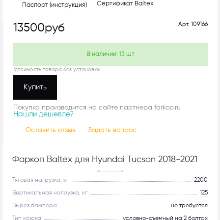
Сертификат Baltex
Паспорт (инструкция)
Арт.
109166
13500
руб
В наличии:
13
шт
*стоимость товара без установки
Купить
Покупка производится на сайте партнера farkop.ru
Нашли дешевле?
Оставить отзыв
Задать вопрос
Фаркоп Baltex для Hyundai Tucson 2018-2021
Рекомендуем
Тяговая нагрузка, кг
2200
Вертикальная нагрузка, кг
125
Вырез бампера
не требуется
Тип крюка
условно-съемный на 2 болтах