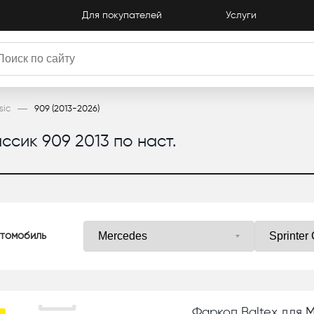
Для покупателей
Услуги
sic
909 (2013-2026)
сик 909 2013 по наст.
томобиль
Фаркоп Baltex для M