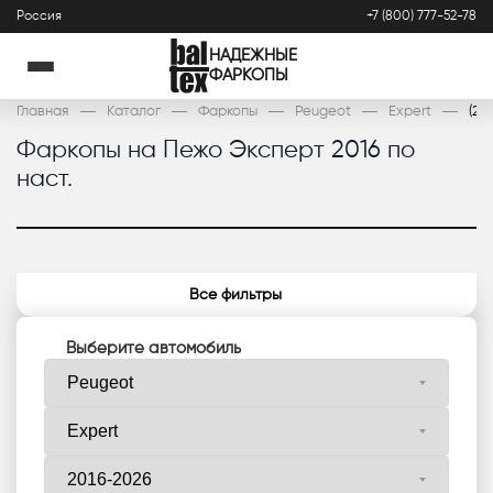
Россия
+7 (800) 777-52-78
НАДЕЖНЫЕ
ФАРКОПЫ
Главная
Каталог
Фаркопы
Peugeot
Expert
(20
Фаркопы на Пежо Эксперт 2016 по
наст.
Все фильтры
Выберите автомобиль