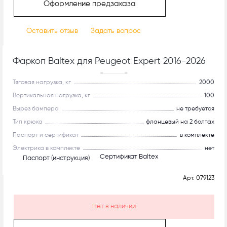
Оформление предзаказа
Оставить отзыв
Задать вопрос
Фаркоп Baltex для Peugeot Expert 2016-2026
Рекомендуем
Тяговая нагрузка, кг
2000
Вертикальная нагрузка, кг
100
Вырез бампера
не требуется
Тип крюка
фланцевый на 2 болтах
Паспорт и сертификат
в комплекте
Электрика в комплекте
нет
Сертификат Baltex
Паспорт (инструкция)
Арт.
079123
Нет в наличии