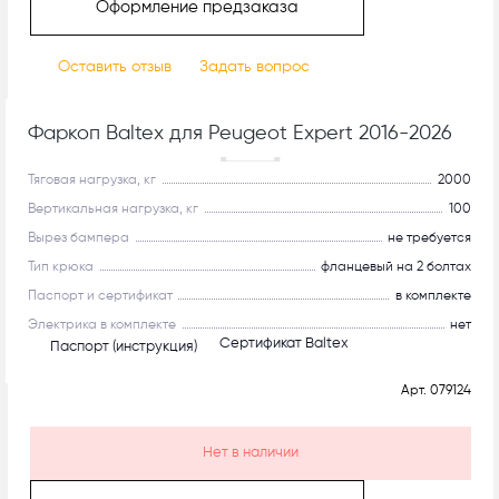
Оформление предзаказа
Оставить отзыв
Задать вопрос
Фаркоп Baltex для Peugeot Expert 2016-2026
Рекомендуем
Тяговая нагрузка, кг
2000
Вертикальная нагрузка, кг
100
Вырез бампера
не требуется
Тип крюка
фланцевый на 2 болтах
Паспорт и сертификат
в комплекте
Электрика в комплекте
нет
Сертификат Baltex
Паспорт (инструкция)
Арт.
079124
Нет в наличии