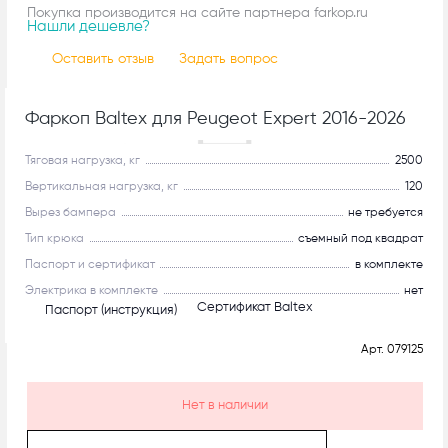
Покупка производится на сайте партнера farkop.ru
Нашли дешевле?
Оставить отзыв
Задать вопрос
Фаркоп Baltex для Peugeot Expert 2016-2026
Рекомендуем
Тяговая нагрузка, кг
2500
Вертикальная нагрузка, кг
120
Вырез бампера
не требуется
Тип крюка
съемный под квадрат
Паспорт и сертификат
в комплекте
Электрика в комплекте
нет
Сертификат Baltex
Паспорт (инструкция)
Арт.
079125
Нет в наличии