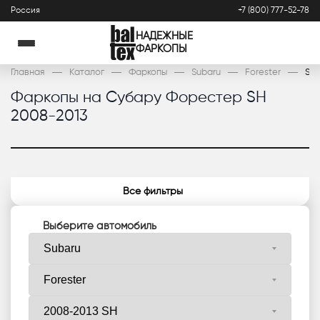
Россия
+7 (800) 777-52-78
НАДЕЖНЫЕ
ФАРКОПЫ
Главная
Каталог
Фаркопы
Subaru
Forester
SH 
Фаркопы на Субару Форестер SH
2008-2013
Все фильтры
Выберите автомобиль