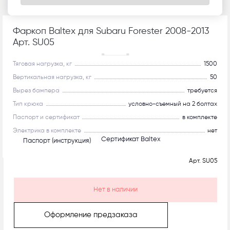
Фаркоп Baltex для Subaru Forester 2008-2013
Арт. SU05
Рекомендуем
Тяговая нагрузка, кг
1500
Вертикальная нагрузка, кг
50
Вырез бампера
требуется
Тип крюка
условно-съемный на 2 болтах
Паспорт и сертификат
в комплекте
Электрика в комплекте
нет
Сертификат Baltex
Паспорт (инструкция)
Арт.
SU05
Нет в наличии
Оформление предзаказа