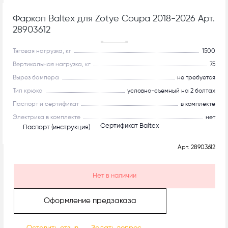
Фаркоп Baltex для Zotye Coupa 2018-2026 Арт.
28903612
Рекомендуем
Тяговая нагрузка, кг
1500
Вертикальная нагрузка, кг
75
Вырез бампера
не требуется
Тип крюка
условно-съемный на 2 болтах
Паспорт и сертификат
в комплекте
Электрика в комплекте
нет
Сертификат Baltex
Паспорт (инструкция)
Арт.
28903612
Нет в наличии
Оформление предзаказа