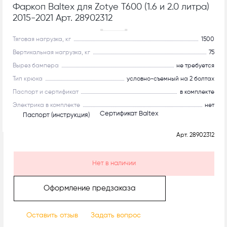
Фаркоп Baltex для Zotye T600 (1.6 и 2.0 литра)
2015-2021 Арт. 28902312
Рекомендуем
Тяговая нагрузка, кг
1500
Вертикальная нагрузка, кг
75
Вырез бампера
не требуется
Тип крюка
условно-съемный на 2 болтах
Паспорт и сертификат
в комплекте
Электрика в комплекте
нет
Сертификат Baltex
Паспорт (инструкция)
Арт.
28902312
Нет в наличии
Оформление предзаказа
Оставить отзыв
Задать вопрос