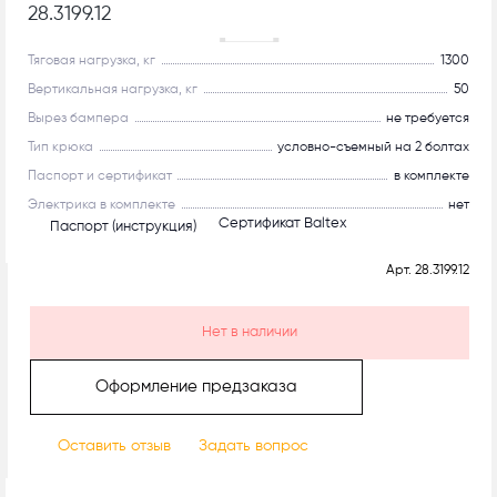
28.3199.12
Рекомендуем
Тяговая нагрузка, кг
1300
Вертикальная нагрузка, кг
50
Вырез бампера
не требуется
Тип крюка
условно-съемный на 2 болтах
Паспорт и сертификат
в комплекте
Электрика в комплекте
нет
Сертификат Baltex
Паспорт (инструкция)
Арт.
28.3199.12
Нет в наличии
Оформление предзаказа
Оставить отзыв
Задать вопрос