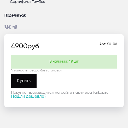
Сертификат TowRus
Поделиться:
Арт.
KU-06
4900
руб
В наличии:
49
шт
*стоимость товара без установки
Купить
Покупка производится на сайте партнера farkop.ru
Нашли дешевле?